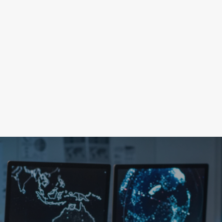
Con Evolve, ti apri a un mondo di servizi su
misura, abbracciando ogni sfumatura delle
esigenze aziendali. È il nostro impegno per
garantirti tranquillità e continuità, in modo che
tu possa concentrarti sul tuo core business
sapendo che tutto è sotto controllo.
SCOPRI DI PIÙ