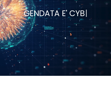
G
E
N
D
A
T
A
E
'
D
A
T
A
C
|