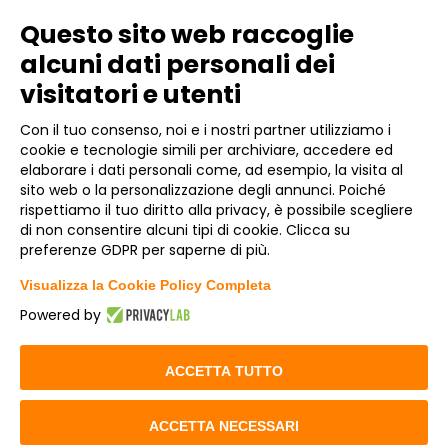
Questo sito web raccoglie
Links
alcuni dati personali dei
visitatori e utenti
About Us
Con il tuo consenso, noi e i nostri partner utilizziamo i
cookie e tecnologie simili per archiviare, accedere ed
Dove Siamo
elaborare i dati personali come, ad esempio, la visita al
sito web o la personalizzazione degli annunci. Poiché
Informativa Privacy
rispettiamo il tuo diritto alla privacy, è possibile scegliere
di non consentire alcuni tipi di cookie. Clicca su
Partners
preferenze GDPR per saperne di più.
Contatti
Visualizza la Cookie Policy Completa
Powered by
ACCETTA TUTTO
© Gendata 2023
All Rights Reserved
ACCETTA NECESSARI