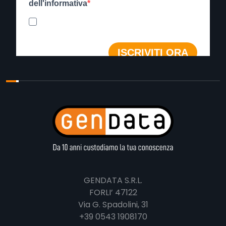
GENDATA S.R.L.
FORLI’ 47122
Via G. Spadolini, 31
+39 0543 1908170