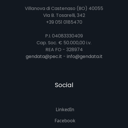
Villanova di Castenaso (BO) 40055
Via B. Tosarelli, 342
+39 051 0185470
P.I. 04083330409
Cap. Soc. € 50.000,00 i.v.
REA FO - 328974
gendata@pec.it
-
info@gendata.it
Social
LinkedIn
Facebook