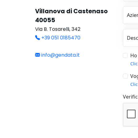
Villanova di Castenaso
Azie
40055
Via B. Tosarelli, 342
+39 051 0185470
Descr
info@gendata.it
Ho 
Cli
Vog
Cli
Verifi