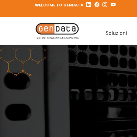
WELCOME TO GENDATA
Soluzioni
I
N
I