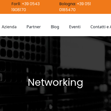
Forlì:
+39 0543
Bologna:
+39 051
1908170
0185470
Azienda
Partner
Blog
Eventi
Contatti e
nfrastrutture Tecnologiche
Chi siamo
Sostenibilità
etworking
Networking
dentità digitale