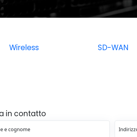
yber Security
pplicazioni
Wireless
SD-WAN
a in contatto
e e cognome
Indirizz