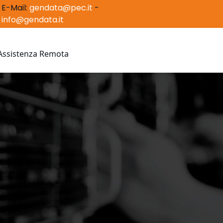
E-Mail:
gendata@pec.it
-
info@gendata.it
 Assistenza Remota