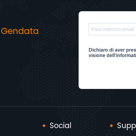
y
Gendata
Social
Supp