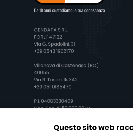
GENDATA S.R.L.
FORLI’ 47122
Via G. Spadolini, 31
+39 0543 1908170
Villanova di Castenaso (BO)
40055
Via B. Tosarelli, 342
+39 051 0185470
P.I. 04083330409
Cap. Soc. € 50.000,00 i.v.
REA FO - 328974
gendata@pec.it
-
Questo sito web racc
info@gendata.it