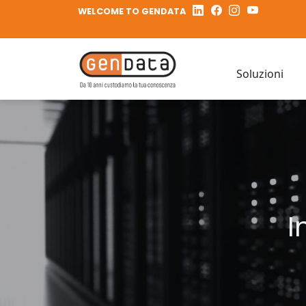
WELCOME TO GENDATA
Soluzioni
I
N
I
I