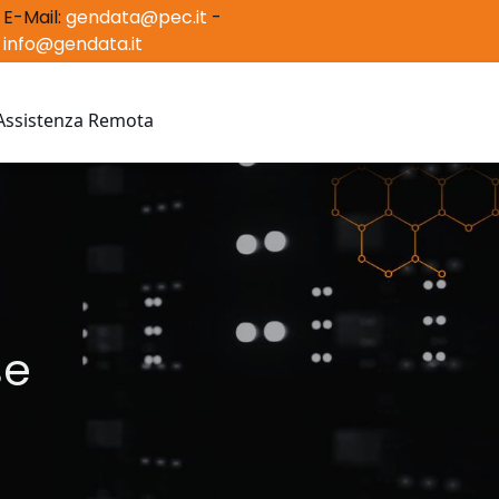
E-Mail:
gendata@pec.it
-
info@gendata.it
 Assistenza Remota
se