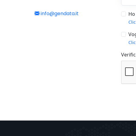
info@gendata.it
Ho 
Cli
Vog
Cli
Verifi