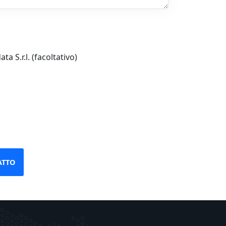
a S.r.l. (facoltativo)
ATTO