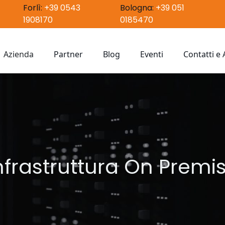
Forlì:
+39 0543
Bologna:
+39 051
1908170
0185470
Azienda
Partner
Blog
Eventi
Contatti e
nfrastrutture Tecnologiche
Chi siamo
Sostenibilità
etworking
nfrastruttura On Premi
dentità digitale